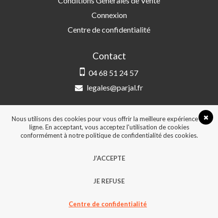
Conditions Générales de Vente
Connexion
Centre de confidentialité
Contact
04 68 51 24 57
legales@parjal.fr
PARJAL
3 Rue Saint-Amand, 66000 Perpignan
Nous utilisons des cookies pour vous offrir la meilleure expérience en
ligne. En acceptant, vous acceptez l'utilisation de cookies
conformément à notre politique de confidentialité des cookies.
© 2026, Tous droits réservés - Design &
J’ACCEPTE
développement :
Agence Point Com Perpignan
JE REFUSE
Centre de confidentialité