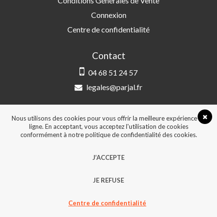
Conditions Générales de Vente
Connexion
Centre de confidentialité
Contact
04 68 51 24 57
legales@parjal.fr
PARJAL
3 Rue Saint-Amand, 66000 Perpignan
Nous utilisons des cookies pour vous offrir la meilleure expérience en
ligne. En acceptant, vous acceptez l'utilisation de cookies
conformément à notre politique de confidentialité des cookies.
© 2026, Tous droits réservés - Design &
J’ACCEPTE
développement :
Agence Point Com Perpignan
JE REFUSE
Centre de confidentialité