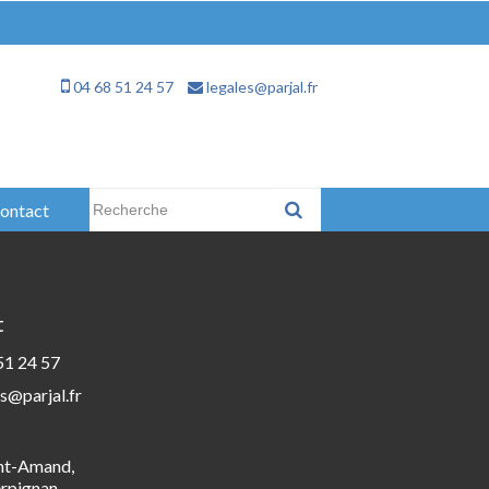
04 68 51 24 57
legales@parjal.fr
Rechercher :
ontact
t
51 24 57
s@parjal.fr
int-Amand,
rpignan