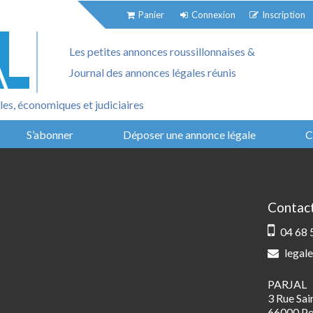
Panier
Connexion
Inscription
Les petites annonces roussillonnaises &
Journal des annonces légales réunis
es, économiques et judiciaires
S’abonner
Déposer une annonce légale
C
Contac
04 68 
legale
PARJAL
3 Rue Sa
66000 Pe