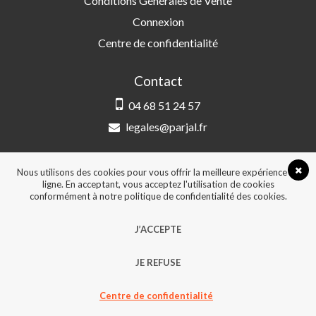
Conditions Générales de Vente
Connexion
Centre de confidentialité
Contact
04 68 51 24 57
legales@parjal.fr
PARJAL
3 Rue Saint-Amand, 66000 Perpignan
Nous utilisons des cookies pour vous offrir la meilleure expérience en
ligne. En acceptant, vous acceptez l'utilisation de cookies
conformément à notre politique de confidentialité des cookies.
© 2026, Tous droits réservés - Design &
J’ACCEPTE
développement :
Agence Point Com Perpignan
JE REFUSE
Centre de confidentialité