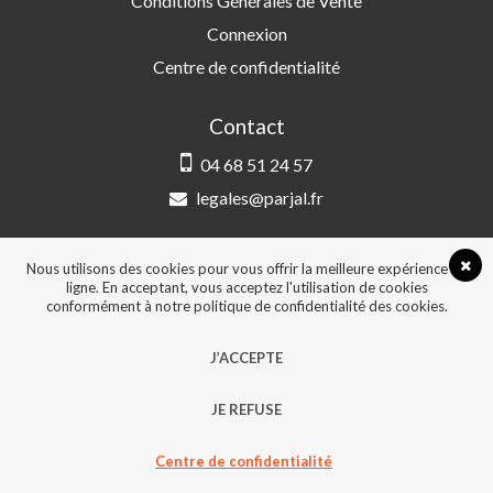
Conditions Générales de Vente
Connexion
Centre de confidentialité
Contact
04 68 51 24 57
legales@parjal.fr
PARJAL
3 Rue Saint-Amand, 66000 Perpignan
Nous utilisons des cookies pour vous offrir la meilleure expérience en
ligne. En acceptant, vous acceptez l'utilisation de cookies
conformément à notre politique de confidentialité des cookies.
© 2026, Tous droits réservés - Design &
J’ACCEPTE
développement :
Agence Point Com Perpignan
JE REFUSE
Centre de confidentialité