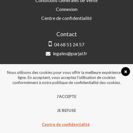
Conditions Générales de Vente
Connexion
Centre de confidentialité
Contact
04 68 51 24 57
legales@parjal.fr
PARJAL
3 Rue Saint-Amand, 66000 Perpignan
Nous utilisons des cookies pour vous offrir la meilleure expérience en
ligne. En acceptant, vous acceptez l'utilisation de cookies
conformément à notre politique de confidentialité des cookies.
© 2026, Tous droits réservés - Design &
J’ACCEPTE
développement :
Agence Point Com Perpignan
JE REFUSE
Centre de confidentialité