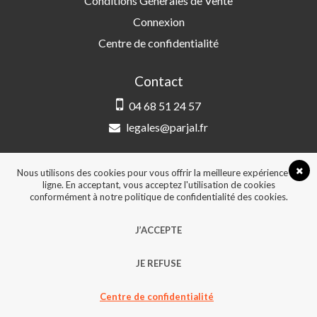
Conditions Générales de Vente
Connexion
Centre de confidentialité
Contact
04 68 51 24 57
legales@parjal.fr
PARJAL
3 Rue Saint-Amand, 66000 Perpignan
Nous utilisons des cookies pour vous offrir la meilleure expérience en
ligne. En acceptant, vous acceptez l'utilisation de cookies
conformément à notre politique de confidentialité des cookies.
© 2026, Tous droits réservés - Design &
J’ACCEPTE
développement :
Agence Point Com Perpignan
JE REFUSE
Centre de confidentialité