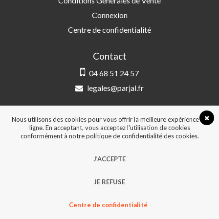
Conditions Générales de Vente
Connexion
Centre de confidentialité
Contact
04 68 51 24 57
legales@parjal.fr
PARJAL
3 Rue Saint-Amand, 66000 Perpignan
Nous utilisons des cookies pour vous offrir la meilleure expérience en
ligne. En acceptant, vous acceptez l'utilisation de cookies
conformément à notre politique de confidentialité des cookies.
© 2026, Tous droits réservés - Design &
J’ACCEPTE
développement :
Agence Point Com Perpignan
JE REFUSE
Centre de confidentialité