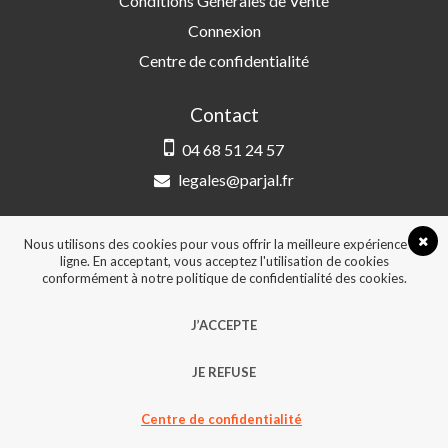
Conditions Générales de Vente
Connexion
Centre de confidentialité
Contact
04 68 51 24 57
legales@parjal.fr
PARJAL
3 Rue Saint-Amand, 66000 Perpignan
Nous utilisons des cookies pour vous offrir la meilleure expérience en
ligne. En acceptant, vous acceptez l'utilisation de cookies
conformément à notre politique de confidentialité des cookies.
© 2026, Tous droits réservés - Design &
J’ACCEPTE
développement :
Agence Point Com Perpignan
JE REFUSE
Centre de confidentialité