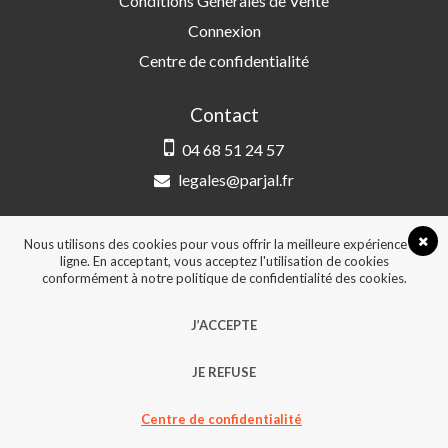
Conditions Générales de Vente
Connexion
Centre de confidentialité
Contact
04 68 51 24 57
legales@parjal.fr
PARJAL
3 Rue Saint-Amand, 66000 Perpignan
Nous utilisons des cookies pour vous offrir la meilleure expérience en
ligne. En acceptant, vous acceptez l'utilisation de cookies
conformément à notre politique de confidentialité des cookies.
© 2026, Tous droits réservés - Design &
J’ACCEPTE
développement :
Agence Point Com Perpignan
JE REFUSE
Centre de confidentialité