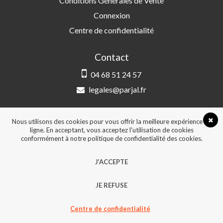
Conditions Générales de Vente
Connexion
Centre de confidentialité
Contact
04 68 51 24 57
legales@parjal.fr
PARJAL
3 Rue Saint-Amand, 66000 Perpignan
Nous utilisons des cookies pour vous offrir la meilleure expérience en
ligne. En acceptant, vous acceptez l'utilisation de cookies
conformément à notre politique de confidentialité des cookies.
© 2026, Tous droits réservés - Design &
J’ACCEPTE
développement :
Agence Point Com Perpignan
JE REFUSE
Centre de confidentialité