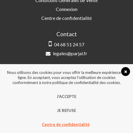
Conditions Générales de Vente
Connexion
Centre de confidentialité
Contact
04 68 51 24 57
legales@parjal.fr
PARJAL
3 Rue Saint-Amand, 66000 Perpignan
Nous utilisons des cookies pour vous offrir la meilleure expérience en
ligne. En acceptant, vous acceptez l'utilisation de cookies
conformément à notre politique de confidentialité des cookies.
© 2026, Tous droits réservés - Design &
J’ACCEPTE
développement :
Agence Point Com Perpignan
JE REFUSE
Centre de confidentialité