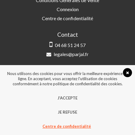
Conditions Générales de Vente
Connexion
Centre de confidentialité
Contact
04 68 51 24 57
legales@parjal.fr
PARJAL
3 Rue Saint-Amand, 66000 Perpignan
Nous utilisons des cookies pour vous offrir la meilleure expérience en
ligne. En acceptant, vous acceptez l'utilisation de cookies
conformément à notre politique de confidentialité des cookies.
© 2026, Tous droits réservés - Design &
J’ACCEPTE
développement :
Agence Point Com Perpignan
JE REFUSE
Centre de confidentialité