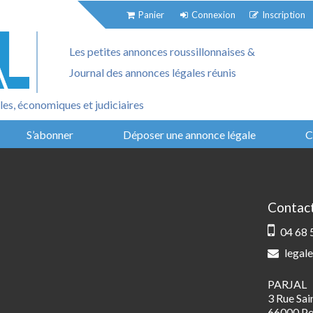
Panier
Connexion
Inscription
Les petites annonces roussillonnaises &
Journal des annonces légales réunis
es, économiques et judiciaires
S’abonner
Déposer une annonce légale
C
Contac
04 68 
legale
PARJAL
3 Rue Sa
66000 Pe