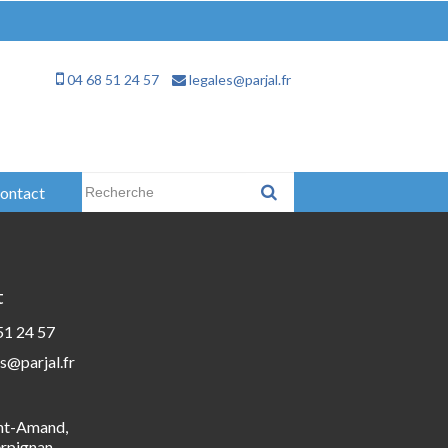
04 68 51 24 57
legales@parjal.fr
Rechercher :
ontact
t
51 24 57
s@parjal.fr
int-Amand,
rpignan