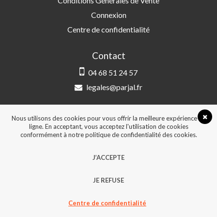
Conditions Générales de Vente
Connexion
Centre de confidentialité
Contact
04 68 51 24 57
legales@parjal.fr
PARJAL
3 Rue Saint-Amand, 66000 Perpignan
Nous utilisons des cookies pour vous offrir la meilleure expérience en
ligne. En acceptant, vous acceptez l'utilisation de cookies
conformément à notre politique de confidentialité des cookies.
© 2026, Tous droits réservés - Design &
J’ACCEPTE
développement :
Agence Point Com Perpignan
JE REFUSE
Centre de confidentialité