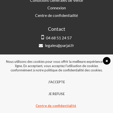
Conditions Générales de Vente
Connexion
Centre de confidentialité
Contact
04 68 51 24 57
legales@parjal.fr
PARJAL
3 Rue Saint-Amand, 66000 Perpignan
Nous utilisons des cookies pour vous offrir la meilleure expérience en
ligne. En acceptant, vous acceptez l'utilisation de cookies
conformément à notre politique de confidentialité des cookies.
© 2026, Tous droits réservés - Design &
J’ACCEPTE
développement :
Agence Point Com Perpignan
JE REFUSE
Centre de confidentialité