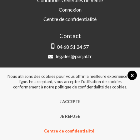
Conditions Générales de Vente
Connexion
Centre de confidentialité
Contact
04 68 51 24 57
legales@parjal.fr
PARJAL
3 Rue Saint-Amand, 66000 Perpignan
Nous utilisons des cookies pour vous offrir la meilleure expérience en
ligne. En acceptant, vous acceptez l'utilisation de cookies
conformément à notre politique de confidentialité des cookies.
© 2026, Tous droits réservés - Design &
J’ACCEPTE
développement :
Agence Point Com Perpignan
JE REFUSE
Centre de confidentialité