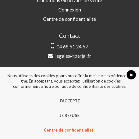
Conditions Générales de Vente
Connexion
Centre de confidentialité
Contact
04 68 51 24 57
legales@parjal.fr
PARJAL
3 Rue Saint-Amand, 66000 Perpignan
Nous utilisons des cookies pour vous offrir la meilleure expérience en
ligne. En acceptant, vous acceptez l'utilisation de cookies
conformément à notre politique de confidentialité des cookies.
© 2026, Tous droits réservés - Design &
J’ACCEPTE
développement :
Agence Point Com Perpignan
JE REFUSE
Centre de confidentialité