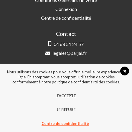
Conditions Générales de Vente
Connexion
Centre de confidentialité
Contact
04 68 51 24 57
legales@parjal.fr
PARJAL
3 Rue Saint-Amand, 66000 Perpignan
Nous utilisons des cookies pour vous offrir la meilleure expérience en
ligne. En acceptant, vous acceptez l'utilisation de cookies
conformément à notre politique de confidentialité des cookies.
© 2026, Tous droits réservés - Design &
J’ACCEPTE
développement :
Agence Point Com Perpignan
JE REFUSE
Centre de confidentialité