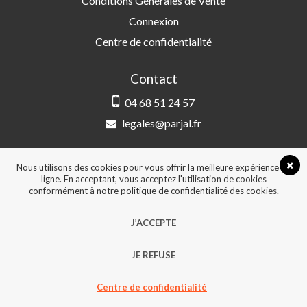
Conditions Générales de Vente
Connexion
Centre de confidentialité
Contact
04 68 51 24 57
legales@parjal.fr
PARJAL
3 Rue Saint-Amand, 66000 Perpignan
Nous utilisons des cookies pour vous offrir la meilleure expérience en
ligne. En acceptant, vous acceptez l'utilisation de cookies
conformément à notre politique de confidentialité des cookies.
© 2026, Tous droits réservés - Design &
J’ACCEPTE
développement :
Agence Point Com Perpignan
JE REFUSE
Centre de confidentialité