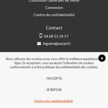
Conditions Générales de Vente
Connexion
Centre de confidentialité
Contact
04 68 51 24 57
legales@parjal.fr
PARJAL
3 Rue Saint-Amand, 66000 Perpignan
Nous utilisons des cookies pour vous offrir la meilleure expérience en
ligne. En acceptant, vous acceptez l'utilisation de cookies
conformément à notre politique de confidentialité des cookies.
© 2026, Tous droits réservés - Design &
J’ACCEPTE
développement :
Agence Point Com Perpignan
JE REFUSE
Centre de confidentialité