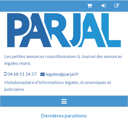
Aller
au
contenu
Les petites annonces roussillonnaises & Journal des annonces
légales réunis
04 68 51 24 57
legales@parjal.fr
Hebdomadaire d'informations légales, économiques et
judiciaires
Dernières parutions