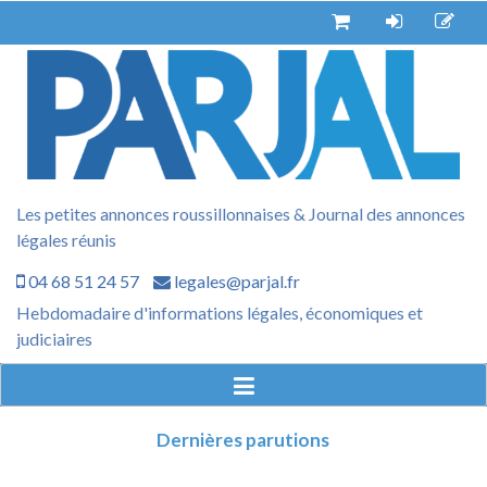
Aller
au
contenu
Les petites annonces roussillonnaises & Journal des annonces
légales réunis
04 68 51 24 57
legales@parjal.fr
Hebdomadaire d'informations légales, économiques et
judiciaires
Dernières parutions