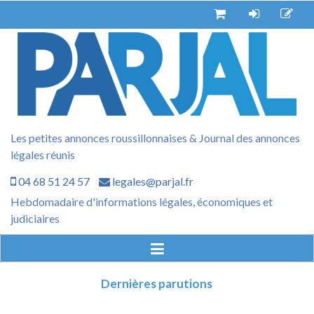
Aller
au
contenu
Les petites annonces roussillonnaises & Journal des annonces
légales réunis
04 68 51 24 57
legales@parjal.fr
Hebdomadaire d'informations légales, économiques et
judiciaires
Dernières parutions