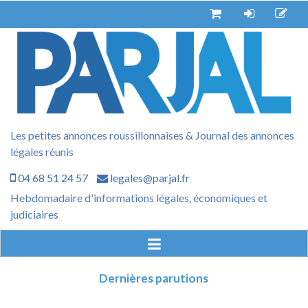
Aller
au
contenu
Les petites annonces roussillonnaises & Journal des annonces
légales réunis
04 68 51 24 57
legales@parjal.fr
Hebdomadaire d'informations légales, économiques et
judiciaires
Dernières parutions