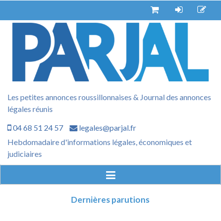
Aller
au
contenu
Les petites annonces roussillonnaises & Journal des annonces
légales réunis
04 68 51 24 57
legales@parjal.fr
Hebdomadaire d'informations légales, économiques et
judiciaires
Dernières parutions