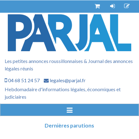
Aller
au
contenu
Les petites annonces roussillonnaises & Journal des annonces
légales réunis
04 68 51 24 57
legales@parjal.fr
Hebdomadaire d'informations légales, économiques et
judiciaires
Dernières parutions