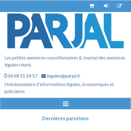
Aller
au
contenu
Les petites annonces roussillonnaises & Journal des annonces
légales réunis
04 68 51 24 57
legales@parjal.fr
Hebdomadaire d'informations légales, économiques et
judiciaires
Dernières parutions